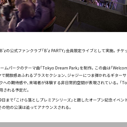
FYOD-」はB'zの公式ファンクラブ「B'z PARTY」会員限定ライブとして実施。チケ
ークのテーマ曲「Tokyo Dream Park」を制作。この曲は「Welcome to th
クで開放感あふれるブラスセクション、ジャジーにつま弾かれるギターサ
の期待感や、来場者が体験する非日常的空間が表現されている。「Tokyo D
用される予定だ。
29日まで「こけら落としプレミアシリーズ」と題したオープン記念イベント
その他の公演は追ってアナウンスされる。