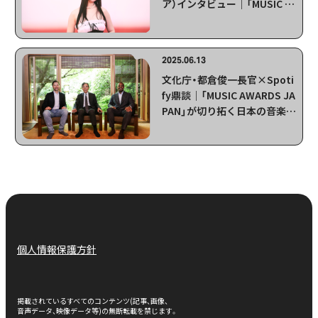
ア）インタビュー｜「MUSIC A
WARDS JAPAN 2025」最優秀
アジア楽曲賞ノミネートアー
ティストが語るグローバル展
2025.06.13
開への“大きな一歩”
文化庁・都倉俊一長官×Spoti
fy鼎談｜「MUSIC AWARDS JA
PAN」が切り拓く日本の音楽文
化の未来
個人情報保護方針
掲載されているすべてのコンテンツ(記事、画像、
音声データ、映像データ等)の無断転載を禁じます。