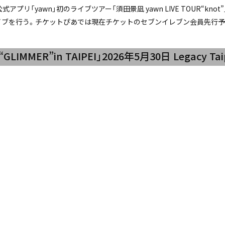
リ「yawn」初のライブツアー「須田景凪 yawn LIVE TOUR“knot
ンマンライブを行う。チケットぴあでは現在チケットのセブンイレブン会員先行
LIMMER”in TAIPEI」2026年5月30日 Legacy Tai