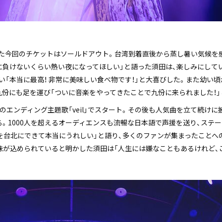
た今回のチケットはソールドアウト。台湾到着直後から蒸し暑い気候を
に負けないくらい熱い夜になってほしい」と語った須田は、楽しみにして
「本当に最高！ 非常に美味しい食べ物です！」と大喜びした。また幼い
九份にも足を運び「ついに音楽をやってきたことで九份に来られました！」
のエンディング主題歌「veil」でスタート。その後も人気曲を立て続け
。1000人を超えるオーディエンスも流暢な日本語で声援を送り、ステ
を台北にできて本当にうれしい」と語り、多くのファンが集まったことへ
いう意味が込められていると明かした須田は「人生には嫌なこともあるけれど
。