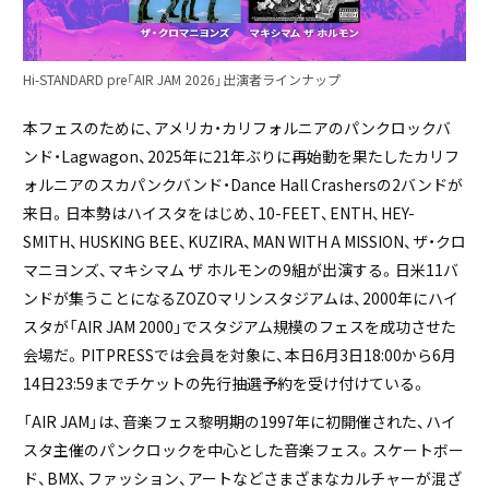
Hi-STANDARD pre「AIR JAM 2026」出演者ラインナップ
本フェスのために、アメリカ・カリフォルニアのパンクロックバ
ンド・Lagwagon、2025年に21年ぶりに再始動を果たしたカリフ
ォルニアのスカパンクバンド・Dance Hall Crashersの2バンドが
来日。日本勢はハイスタをはじめ、10-FEET、ENTH、HEY-
SMITH、HUSKING BEE、KUZIRA、MAN WITH A MISSION、ザ・クロ
マニヨンズ、マキシマム ザ ホルモンの9組が出演する。日米11バ
ンドが集うことになるZOZOマリンスタジアムは、2000年にハイ
スタが「AIR JAM 2000」でスタジアム規模のフェスを成功させた
会場だ。PITPRESSでは会員を対象に、本日6月3日18:00から6月
14日23:59までチケットの先行抽選予約を受け付けている。
「AIR JAM」は、音楽フェス黎明期の1997年に初開催された、ハイ
スタ主催のパンクロックを中心とした音楽フェス。スケートボー
ド、BMX、ファッション、アートなどさまざまなカルチャーが混ざ