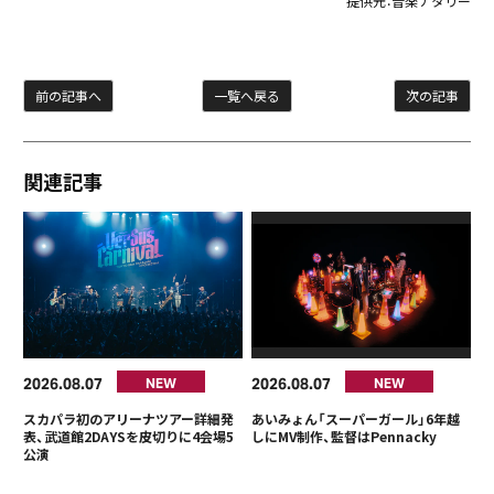
提供元：
音楽ナタリー
前の記事へ
一覧へ戻る
次の記事
関連記事
2026
08
07
2026
08
07
NEW
NEW
スカパラ初のアリーナツアー詳細発
あいみょん「スーパーガール」6年越
表、武道館2DAYSを皮切りに4会場5
しにMV制作、監督はPennacky
公演