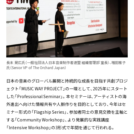
⻑末 晃広氏（⼀般社団法⼈⽇本⾳楽制作者連盟 組織管理部 室⻑）、増⽥雅⼦
氏（Senior VP of The Orchard Japan）
日本の音楽のグローバル展開と持続的な成長を目指す共創プロジ
ェクト「MUSIC WAY PROJECT」の一環として、2025年にスタート
した「Professional Seminar」。本セミナーは、アーティストの海
外進出へ向けた情報共有や人脈作りを目的としており、今年はセ
ミナー形式の「Flagship Series」、参加者同士の意見交換を主軸と
する「Community Workshop」、より発展的な実践講座
「Intensive Workshop」の3形式で年間を通じて行われる。