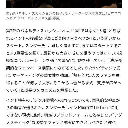
第2部パネルディスカッションの様子、モデレーターは⼤⽊貴之氏（⽇本コロ
ムビア グローバルビジネス部 部⻑）
第2部のパネルディスカッションは、「“国”ではなく“大陸”と呼ば
れるインドの複雑な市場にどう向き合うべきか」という問いから
スタート。スンダー氏は「難しく考えずに、まずはスタートするこ
と」の重要性を説く。最初から大きな成功を狙うのではなく、小規
模なコラボレーションを通じて着実に足跡を残していく手法が長
期的なファンベース構築につながるとした。かたやバティジャ氏
は、マーケティングの重要性を強調。「熱狂的な5人のファンを獲
得することが何より大事。そこからは雪だるま式に支持が広がっ
ていく」と成長のメカニズムを解説した。
インド特有のデジタル環境への対応についても、実務的な視点か
らの助言が送られた。スンダー氏はインド国内でTikTokが使用
できない現状に触れ、特定のプラットフォームに依存しない“アグ
ノスティック”な姿勢でファンと誠実に向き合うべきだと述べ