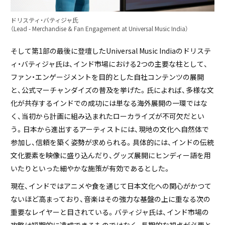
ドリスティ・バティジャ氏
（Lead - Merchandise & Fan Engagement at Universal Music India）
そして第1部の最後に登壇したUniversal Music Indiaのドリステ
ィ・バティジャ氏は、インド市場における2つの主要な柱として、
ファン・エンゲージメントを目的とした自社コンテンツの展開
と、公式マーチャンダイズの普及を挙げた。氏によれば、多様な文
化が共存するインドでの成功には単なる海外展開の一環ではな
く、当初から計画に組み込まれたローカライズが不可欠だとい
う。日本から進出するアーティストには、現地の文化へ自然体で
参加し、信頼を築く姿勢が求められる。具体的には、インドの伝統
文化要素を映像に盛り込んだり、グッズ展開にヒンディー語を用
いたりといった細やかな施策が有効であるとした。
現在、インドではアニメや食を通じて日本文化への関心がかつて
ないほど高まっており、音楽はその強力な基盤の上に重なる次の
重要なレイヤーと目されている。バティジャ氏は、インド市場の
攻略は短期的に達成できるものではなく、長期的な視点が必要と