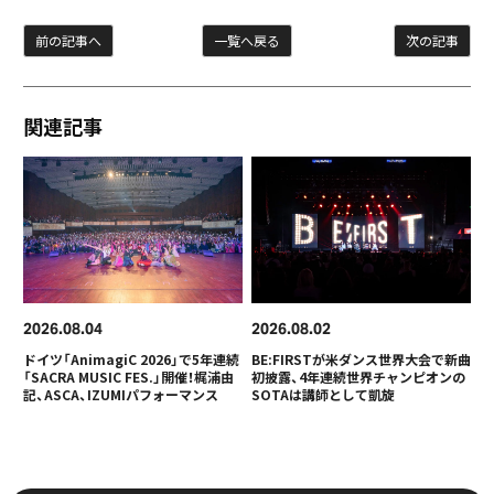
前の記事へ
一覧へ戻る
次の記事
関連記事
2026
08
04
2026
08
02
ドイツ「AnimagiC 2026」で5年連続
BE:FIRSTが米ダンス世界大会で新曲
「SACRA MUSIC FES.」開催！梶浦由
初披露、4年連続世界チャンピオンの
記、ASCA、IZUMIパフォーマンス
SOTAは講師として凱旋