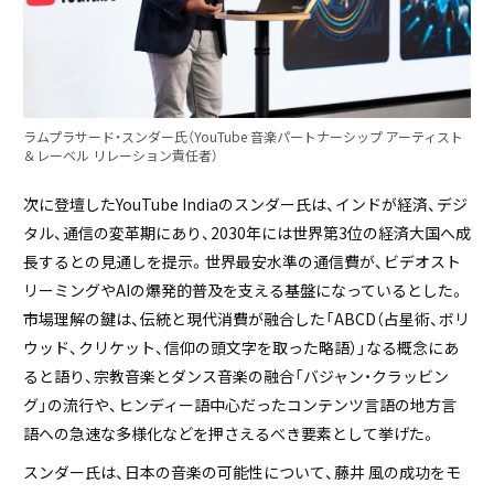
ラムプラサード・スンダー氏（YouTube ⾳楽パートナーシップ アーティスト
＆レーベル リレーション責任者）
次に登壇したYouTube Indiaのスンダー氏は、インドが経済、デジ
タル、通信の変革期にあり、2030年には世界第3位の経済大国へ成
長するとの見通しを提示。世界最安水準の通信費が、ビデオスト
リーミングやAIの爆発的普及を支える基盤になっているとした。
市場理解の鍵は、伝統と現代消費が融合した「ABCD（占星術、ボリ
ウッド、クリケット、信仰の頭文字を取った略語）」なる概念にあ
ると語り、宗教音楽とダンス音楽の融合「バジャン・クラッビン
グ」の流行や、ヒンディー語中心だったコンテンツ言語の地方言
語への急速な多様化などを押さえるべき要素として挙げた。
スンダー氏は、日本の音楽の可能性について、藤井 風の成功をモ