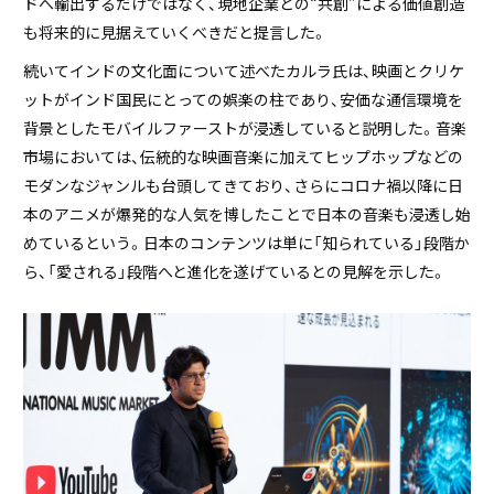
ドへ輸出するだけではなく、現地企業との“共創”による価値創造
も将来的に見据えていくべきだと提言した。
続いてインドの文化面について述べたカルラ氏は、映画とクリケ
ットがインド国民にとっての娯楽の柱であり、安価な通信環境を
背景としたモバイルファーストが浸透していると説明した。音楽
市場においては、伝統的な映画音楽に加えてヒップホップなどの
モダンなジャンルも台頭してきており、さらにコロナ禍以降に日
本のアニメが爆発的な人気を博したことで日本の音楽も浸透し始
めているという。日本のコンテンツは単に「知られている」段階か
ら、「愛される」段階へと進化を遂げているとの見解を示した。