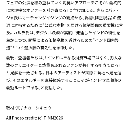
フェでの公演を積み重ねていく泥臭いアプローチこそが、最終的
に大規模なオファーを引き寄せる」と付け加える。さらにバティ
ジャ氏はマーチャンダイジングの観点から、偽物（非正規品）の流
通に対抗するために“公式な本物”を届ける体制整備の重要性に言
及。カルラ氏は、デジタル決済が高度に発達したインドの特性を
生かしつつ、関税による価格高騰を避けるための“インド国内製
造”という選択肢の有効性を示唆した。
最後に登壇者たちは、「インドは単なる消費市場ではなく、膨大な
数のクリエイターと熱量あふれるファンが共存する拠点である」
と見解を一致させる。日本のアーティストが実際に現地へ足を運
び、そのエネルギーを直接体感することこそがインド市場攻略の
最短ルートである、と総括した。
取材・文 / ナカニシキュウ
All Photo credit: (c) TIMM2026