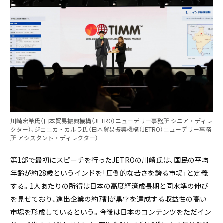
川崎宏希氏（⽇本貿易振興機構（JETRO）ニューデリー事務所 シニア‧ディレ
クター）、ジェニカ‧カルラ氏（⽇本貿易振興機構（JETRO）ニューデリー事務
所 アシスタント‧ディレクター）
第1部で最初にスピーチを行ったJETROの川崎氏は、国民の平均
年齢が約28歳というインドを「圧倒的な若さを誇る市場」と定義
する。1人あたりの所得は日本の高度経済成長期と同水準の伸び
を見せており、進出企業の約7割が黒字を達成する収益性の高い
市場を形成しているという。今後は日本のコンテンツをただイン