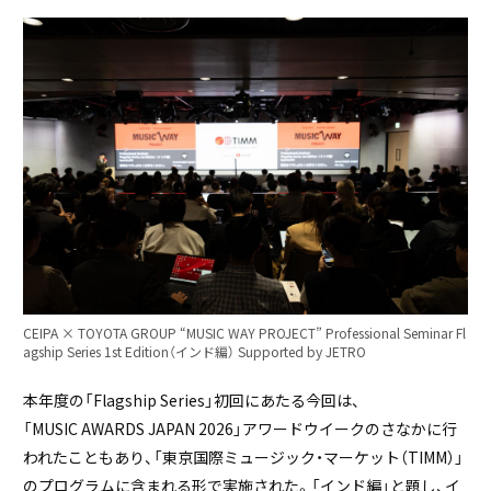
CEIPA × TOYOTA GROUP “MUSIC WAY PROJECT” Professional Seminar Fl
agship Series 1st Edition（インド編） Supported by JETRO
本年度の「Flagship Series」初回にあたる今回は、
「MUSIC AWARDS JAPAN 2026」アワードウイークのさなかに行
われたこともあり、「東京国際ミュージック・マーケット（TIMM）」
のプログラムに含まれる形で実施された。「インド編」と題し、イ