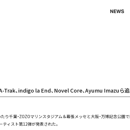
NEWS
k、indigo la End、Novel Core、Ayumu Imazuら
にわたり千葉・ZOZOマリンスタジアム＆幕張メッセと大阪・万博記念公園
の出演アーティスト第12弾が発表された。