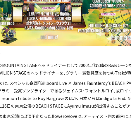
像
MOUNTAIN STAGEヘッドライナーとして2000年代以降のR&Bシ
ILION STAGEのヘッドライナーを、グラミー賞受賞歴を持つA-Trak
、スペシャル企画「Billboard Live × James Fauntleroy's BE
グラミー受賞ソングライターであるジェイムス・フォントルロイ、故ロイ
reunion tribute to Roy Hargroveのほか、日本からはindigo la E
日の東京公演のBEACH STAGEにAyumu Imazuが出演すること
の東京公演に出演予定だったflowerovloveは、アーティスト側の都合