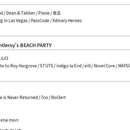
 / Dean & Tabber / Pixxie / 告五
ng in Las Vegas / PassCode / Xdinary Heroes
untleroy's BEACH PARTY
トルロ
te to Roy Hargrove / STUTS / indigo la End / eill / Novel Core / MAY
 is Never Returned / 7co / Rol3ert
/ ena mori