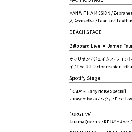
MAN WITH A MISSION / Zebrahead
人 Accusefive / Fear, and Loathi
BEACH STAGE
Billboard Live × James Fa
オマリオン / ジェイムス・フォン
イ / The RH Factor reunion tribu
Spotify Stage
［RADAR: Early Noise Special］
kurayamisaka / ハク。 / First Love
［.ORG Live］
Jeremy Quartus / REJAY x Andr 