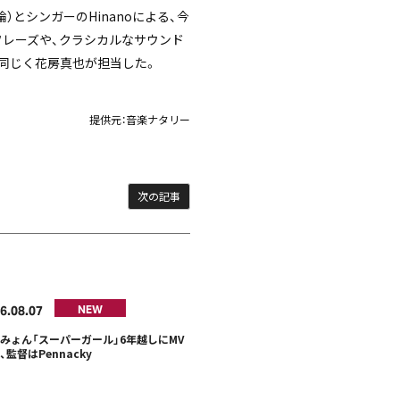
理論）とシンガーのHinanoによる、今
フレーズや、クラシカルなサウンド
トと同じく花房真也が担当した。
提供元：
音楽ナタリー
次の記事
6
08
07
NEW
みょん「スーパーガール」6年越しにMV
、監督はPennacky