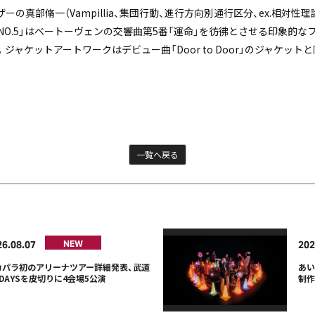
ンポーザーの真部脩一（Vampillia、集団行動、進行方向別通行区分、ex.相対性
NO.5」はベートーヴェンの交響曲第5番「運命」を彷彿とさせる印象的な
ャケットアートワークはデビュー曲「Door to Door」のジャケッ
一覧へ戻る
26
08
07
202
NEW
カパラ初のアリーナツアー詳細発表、武道
あい
DAYSを皮切りに4会場5公演
制作