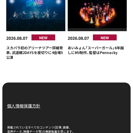
2026
08
07
2026
08
07
NEW
NEW
スカパラ初のアリーナツアー詳細発
あいみょん「スーパーガール」6年越
表、武道館2DAYSを皮切りに4会場5
しにMV制作、監督はPennacky
公演
個人情報保護方針
掲載されているすべてのコンテンツ(記事、画像、
音声データ、映像データ等)の無断転載を禁じます。