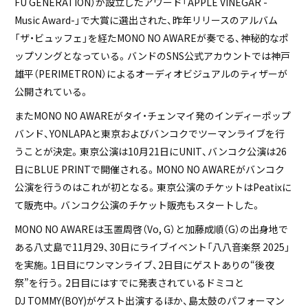
FU GENERATION）が設立したアワード「APPLE VINEGAR -
Music Award-」で大賞に選出された、昨年リリースのアルバム
「ザ・ビュッフェ」を経たMONO NO AWAREが奏でる、神秘的なポ
ップソングとなっている。バンドのSNS公式アカウントでは神戸
雄平（PERIMETRON）によるオーディオビジュアルのティザーが
公開されている。
またMONO NO AWAREがタイ・チェンマイ発のインディーポップ
バンド、YONLAPAと東京およびバンコクでツーマンライブを行
うことが決定。東京公演は10月21日にUNIT、バンコク公演は26
日にBLUE PRINTで開催される。MONO NO AWAREがバンコク
公演を行うのはこれが初となる。東京公演のチケットはPeatixに
て販売中。バンコク公演のチケット販売もスタートした。
MONO NO AWAREは玉置周啓（Vo, G）と加藤成順（G）の出身地で
ある八丈島で11月29、30日にライブイベント「八八音楽祭 2025」
を実施。1日目にワンマンライブ、2日目にゲストありの“後夜
祭”を行う。2日目にはすでに発表されているドミコと
DJ TOMMY(BOY)がゲスト出演するほか、島太鼓のパフォーマン