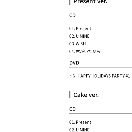
Present ver.
CD
01. Present
02. U MINE
03. WISH
04. 君がいたから
DVD
・INI HAPPY HOLIDAYS PARTY #1
Cake ver.
CD
01. Present
02. U MINE