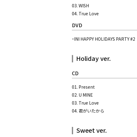
03. WISH
04. True Love
DVD
・INI HAPPY HOLIDAYS PARTY #2
Holiday ver.
CD
01. Present
02. U MINE
03. True Love
04. 君がいたから
Sweet ver.