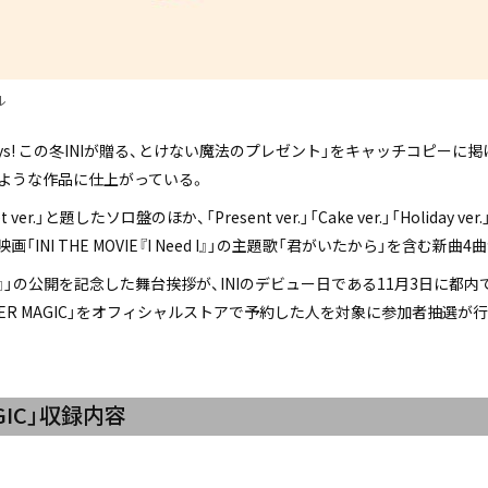
ル
Holidays! この冬INIが贈る、とけない魔法のプレゼント」をキャッチコピ
ような作品に仕上がっている。
et ver.」と題したソロ盤のほか、「Present ver.」「Cake ver.」「Holiday 
INI THE MOVIE『I Need I』」の主題歌「君がいたから」を含む新
I Need I』」の公開を記念した舞台挨拶が、INIのデビュー日である11月3
NTER MAGIC」をオフィシャルストアで予約した人を対象に参加者抽選が
MAGIC」収録内容