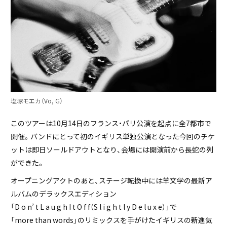
塩塚モエカ（Vo, G）
このツアーは10月14日のフランス・パリ公演を起点に全7都市で
開催。バンドにとって初のイギリス単独公演となった今回のチケ
ットは即日ソールドアウトとなり、会場には開演前から長蛇の列
ができた。
オープニングアクトのあと、ステージ転換中には羊文学の最新ア
ルバムのデラックスエディション
「D o n’ t L a u g h I t O f f（S l i g h t l y D e l u x e）」で
「more than words」のリミックスを手がけたイギリスの新進気