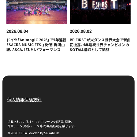
2026
08
04
2026
08
02
ドイツ「AnimagiC 2026」で5年連続
BE:FIRSTが米ダンス世界大会で新曲
「SACRA MUSIC FES.」開催！梶浦由
初披露、4年連続世界チャンピオンの
記、ASCA、IZUMIパフォーマンス
SOTAは講師として凱旋
個人情報保護方針
掲載されているすべてのコンテンツ(記事、画像、
音声データ、映像データ等)の無断転載を禁じます。
© 2026 CEIPA Powered by
SKIYAKI Inc.