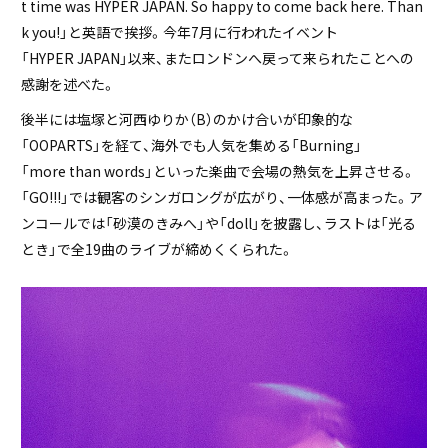
t time was HYPER JAPAN. So happy to come back here. Than
k you!」と英語で挨拶。今年7月に行われたイベント
「HYPER JAPAN」以来、またロンドンへ戻って来られたことへの
感謝を述べた。
後半には塩塚と河西ゆりか（B）のかけ合いが印象的な
「OOPARTS」を経て、海外でも人気を集める「Burning」
「more than words」といった楽曲で会場の熱気を上昇させる。
「GO!!!」では観客のシンガロングが広がり、一体感が高まった。ア
ンコールでは「砂漠のきみへ」や「doll」を披露し、ラストは「光る
とき」で全19曲のライブが締めくくられた。