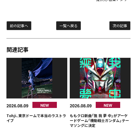
前の記事へ
一覧へ戻る
次の記事
関連記事
2026
08
09
2026
08
09
NEW
NEW
Tohji、東京ドームで本当のラストラ
ももクロ新曲「無 我 夢 中」がアーケ
イブ
ードゲーム「機動戦士ガンダム」テー
マソングに決定