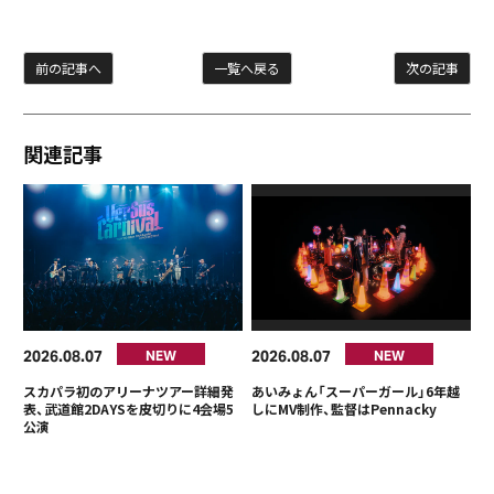
前の記事へ
一覧へ戻る
次の記事
関連記事
2026
08
07
2026
08
07
NEW
NEW
スカパラ初のアリーナツアー詳細発
あいみょん「スーパーガール」6年越
表、武道館2DAYSを皮切りに4会場5
しにMV制作、監督はPennacky
公演