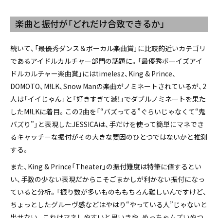
楽曲と振付が「どれだけ合致できるか」
続いて、「最優秀ダンス＆ボーカル楽曲賞」に比較的近いカテゴリ
であるアイドルカルチャー部門の話題に。「最優秀ボーイズアイ
ドルカルチャー楽曲賞」にはtimelesz、King & Prince、
DOMOTO、M!LK、Snow Manの楽曲がノミネートされているが、2
人は「イイじゃん」と「好きすぎて滅！」でダブルノミネートを果た
したM!LKに着目。この2曲を「“バズってる”ぐらいじゃなくて“鬼
バズり”」と表現したJESSICAは、手だけを使って簡単にマネでき
るキャッチーな振付がその大きな要因のひとつではないかと推測
する。
また、King & Prince「Theater」の振付難度は特筆に値するとい
い、手数の少ない表現だからこそごまかしが利かない振付になっ
ていると分析。「振り数が多いものももちろん難しいんですけど、
ちょっとしたグルーヴ感などはやはり“やっている人”じゃないと
出せない。これはマネしやすいと思いきや、めっちゃムズいやつ