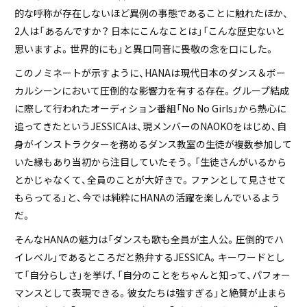
的な呼称が存在しないほど異例の事態であることに触れたほか、
2人は「あるんですか？ 日本にこんなことは」「こんな歴史ないと
思いますよ。世界的にも」と異口同音に畏敬の念を口にした。
このノミネートが示すように、HANAは現代日本のダンス＆ボー
カルシーンにおいて圧倒的な影響力を有する存在。グループ結成
に際して行われたオーディション番組「No No Girls」から熱心に
追ってきたというJESSICAは、現メンバーのNAOKOをはじめ、自
身がインストラクターを務めるダンス教室の生徒が複数参加して
いた縁もあり当初から注目していたそう。「生徒さんがいるから
とかじゃなくて、全員のことが大好きで。ファンとして見させて
もらってる」と、今では純粋にHANAの活躍を楽しんでいるよう
だ。
そんなHANAの魅力は「ダンスも歌も全員が主人公。圧倒的でハ
イレベル」であるところだと熱弁するJESSICA。キーワードとし
て「自分らしさ」を挙げ、「自分のことをちゃんと知って、パフォー
マンスとして表現できる。彼女たちは強すぎる」と絶賛が止まら