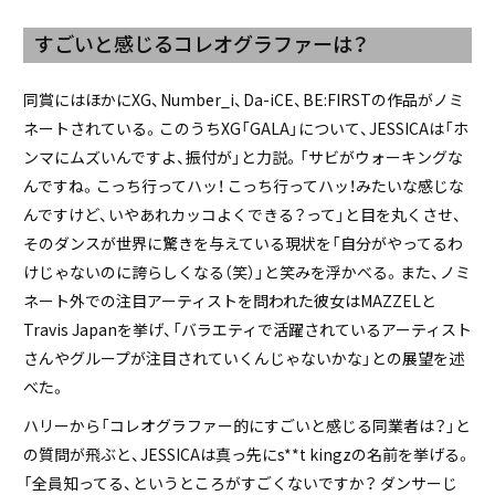
すごいと感じるコレオグラファーは？
同賞にはほかにXG、Number_i、Da-iCE、BE:FIRSTの作品がノミ
ネートされている。このうちXG「GALA」について、JESSICAは「ホ
ンマにムズいんですよ、振付が」と力説。「サビがウォーキングな
んですね。こっち行ってハッ！ こっち行ってハッ！みたいな感じな
んですけど、いやあれカッコよくできる？って」と目を丸くさせ、
そのダンスが世界に驚きを与えている現状を「自分がやってるわ
けじゃないのに誇らしくなる（笑）」と笑みを浮かべる。また、ノミ
ネート外での注目アーティストを問われた彼女はMAZZELと
Travis Japanを挙げ、「バラエティで活躍されているアーティスト
さんやグループが注目されていくんじゃないかな」との展望を述
べた。
ハリーから「コレオグラファー的にすごいと感じる同業者は？」と
の質問が飛ぶと、JESSICAは真っ先にs**t kingzの名前を挙げる。
「全員知ってる、というところがすごくないですか？ ダンサーじ