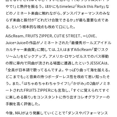
やで！」と熱弁を振るう。ほかにもtimelesz「Rock this Party」な
どのノミネート楽曲に触れながら、ダンスパフォーマンスのみな
らず楽曲と振付が「どれだけ合致できるか」が最も重要な点であ
る、という根本的な視点も改めて口にした。
AiScReam、FRUITS ZIPPER、CUTIE STREET、＝LOVE、
Juice=Juiceの作品がノミネートされた「最優秀ガールズアイドル
カルチャー楽曲賞」に関しては、2人はまずAiScReam「愛♡スク
リ～ム！」をピックアップ。アメリカ・ロサンゼルスでのバス移動
の際に車内で同曲が流される場面に遭遇したというJESSICAは、
「全員が日本語で歌ってるんですよ。やっぱり曲って海を越える。
どこまでも」と音楽の持つボーダーレス性を改めて思い知ったそ
う。また、「はちゃめちゃわちゃライフ！」「かがみ」の2曲がノミネ
ートされたFRUITS ZIPPERにも言及し、「すぐに覚えられてすぐ
に楽しめる振り」をコンスタントに作り出すコレオグラファーの
手腕を高く評価した。
今後、MAJがより発展していくことで「ダンスやパフォーマンス