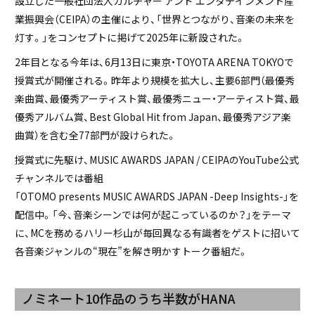
設立した一般社団法人カルチャー アンド エンタテインメント産
業振興会（CEIPA）の主催により、「世界とつながり、音楽の未来を
灯す。」をコンセプトに掲げて2025年に新設された。
2年目となる今年は、6月13日に東京・TOYOTA ARENA TOKYOで
授賞式が開催される。昨年より規模を拡大し、主要6部門（最優秀
楽曲賞、最優秀アーティスト賞、最優秀ニュー・アーティスト賞、最
優秀アルバム賞、Best Global Hit from Japan、最優秀アジア楽
曲賞）を含む全77部門が設けられた。
授賞式に先駆け、MUSIC AWARDS JAPAN / CEIPAのYouTube公式
チャンネルでは番組
「OTOMO presents MUSIC AWARDS JAPAN -Deep Insights-」を
配信中。「今、音楽シーンでは何が起こっているのか？」をテーマ
に、MCを務めるハリー杉山が毎回異なる有識者をゲストに招いて
各音楽ジャンルの“現在”を解き明かすトーク番組だ。
ノミネート10作品のうち半数がHANA