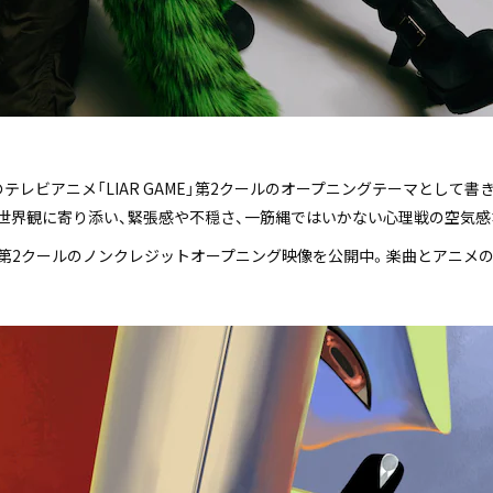
送中のテレビアニメ「LIAR GAME」第2クールのオープニングテーマとし
の世界観に寄り添い、緊張感や不穏さ、一筋縄ではいかない心理戦の空気
 GAME」第2クールのノンクレジットオープニング映像を公開中。楽曲とア