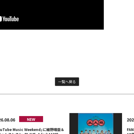
一覧へ戻る
26
08
06
202
NEW
ouTube Music Weekend」に細野晴臣＆
FA