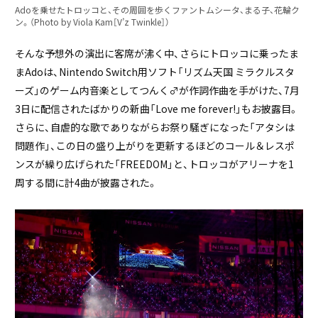
Adoを乗せたトロッコと、その周囲を歩くファントムシータ、まる子、花輪ク
ン。（Photo by Viola Kam［V’z Twinkle］）
そんな予想外の演出に客席が沸く中、さらにトロッコに乗ったま
まAdoは、Nintendo Switch用ソフト「リズム天国 ミラクルスタ
ーズ」のゲーム内音楽としてつんく♂が作詞作曲を手がけた、7月
3日に配信されたばかりの新曲「Love me forever!」もお披露目。
さらに、自虐的な歌でありながらお祭り騒ぎになった「アタシは
問題作」、この日の盛り上がりを更新するほどのコール＆レスポ
ンスが繰り広げられた「FREEDOM」と、トロッコがアリーナを1
周する間に計4曲が披露された。