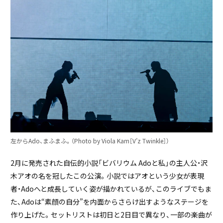
左からAdo、まふまふ。（Photo by Viola Kam［V’z Twinkle］）
2月に発売された自伝的小説「ビバリウム Adoと私」の主人公・沢
木アオの名を冠したこの公演。小説ではアオという少女が表現
者・Adoへと成長していく姿が描かれているが、このライブでもま
た、Adoは“素顔の自分”を内面からさらけ出すようなステージを
作り上げた。セットリストは初日と2日目で異なり、一部の楽曲が