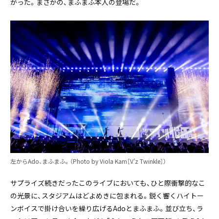
がった。まさかの、まふまふ本人の登場だ。
左からAdo、まふまふ。（Photo by Viola Kam［V’z Twinkle］）
サプライズ続きだったこのライブにおいても、ひと際衝撃的なこ
の光景に、スタジアムはどよめきに包まれる。鋭く響くハイトー
ンボイスで掛け合いを繰り広げるAdoとまふまふ。並び立ち、ラ