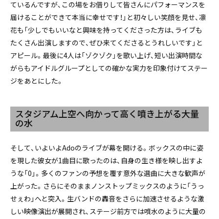
ているんですが、この場をお借りして皆さんにパフォーマンスを
届けることができて本当に幸せです！」と初々しい笑顔を見せ、凛
花も「少しでもいいなと興味を持ってくださった方は、ライブも
たくさん出演しますので、ぜひ来てくださるとうれしいです」と
アピール。最後に4人は「ゾクゾク」を歌い上げ、短い出演時間な
がらもアイドルグループとしての確かな実力を印象付けてステー
ジをあとにした。
スタジアム上空へ向かって高く噴き上がる大量
の水
そして、いよいよAdoのライブが幕を開ける。ボックスの中に姿
を現した彼女が1曲目に歌ったのは、自身の生き様を映し出すよ
うな「0」。多くのファンの予想を覆す意外な選曲に大きな歓声が
上がった。さらにそのままノンストップミックスのように「うっ
せぇわ」へと突入。生バンドの轟音をさらに加速させるような激
しい映像演出が展開され、ステージ前方では噴水のように大量の