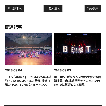
前の記事へ
一覧へ戻る
次の記事
関連記事
2026
08
04
2026
08
02
ドイツ「AnimagiC 2026」で5年連続
BE:FIRSTが米ダンス世界大会で新曲
「SACRA MUSIC FES.」開催！梶浦由
初披露、4年連続世界チャンピオンの
記、ASCA、IZUMIパフォーマンス
SOTAは講師として凱旋