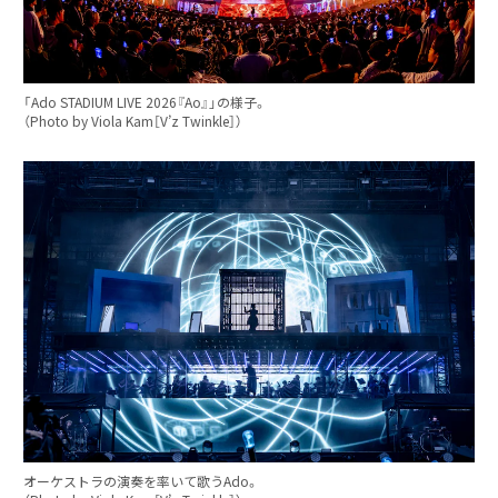
「Ado STADIUM LIVE 2026『Ao』」の様子。
（Photo by Viola Kam［V’z Twinkle］）
オーケストラの演奏を率いて歌うAdo。