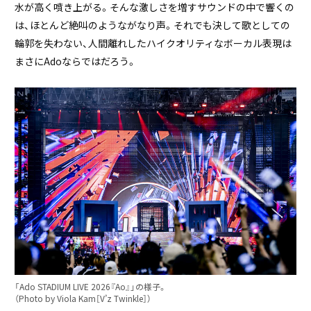
水が高く噴き上がる。そんな激しさを増すサウンドの中で響くの
は、ほとんど絶叫のようながなり声。それでも決して歌としての
輪郭を失わない、人間離れしたハイクオリティなボーカル表現は
まさにAdoならではだろう。
「Ado STADIUM LIVE 2026『Ao』」の様子。
（Photo by Viola Kam［V’z Twinkle］）