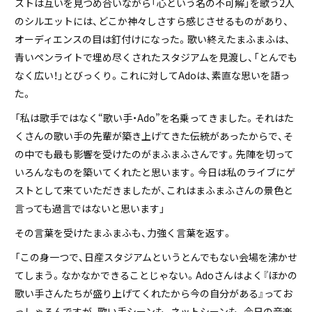
ストは互いを見つめ合いながら「心という名の不可解」を歌う2人
のシルエットには、どこか神々しさすら感じさせるものがあり、
オーディエンスの目は釘付けになった。歌い終えたまふまふは、
青いペンライトで埋め尽くされたスタジアムを見渡し、「とんでも
なく広い！」とびっくり。これに対してAdoは、素直な思いを語っ
た。
「私は歌手ではなく“歌い手・Ado”を名乗ってきました。それはた
くさんの歌い手の先輩が築き上げてきた伝統があったからで、そ
の中でも最も影響を受けたのがまふまふさんです。先陣を切って
いろんなものを築いてくれたと思います。今日は私のライブにゲ
ストとして来ていただきましたが、これはまふまふさんの景色と
言っても過言ではないと思います」
その言葉を受けたまふまふも、力強く言葉を返す。
「この身一つで、日産スタジアムというとんでもない会場を沸かせ
てしまう。なかなかできることじゃない。Adoさんはよく『ほかの
歌い手さんたちが盛り上げてくれたから今の自分がある』ってお
っしゃるんですが、歌い手シーンも、ネットシーンも、今日の音楽