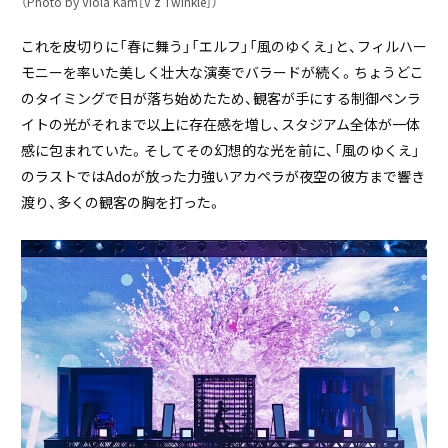
（Photo by Viola Kam［V’z Twinkle］）
これを皮切りに「春に舞う」「エルフ」「風のゆくえ」と、フィルハー
モニーを率いた美しく壮大な演奏でバラードが続く。ちょうどこ
のタイミングで日が落ち始めたため、観客が手にする制御ペンラ
イトの光がそれまで以上に存在感を増し、スタジアム全体が一体
感に包まれていた。そしてその幻想的な光を前に、「風のゆくえ」
のラストではAdoが放った力強いアカペラが夜空の彼方まで響き
渡り、多くの観客の胸を打った。