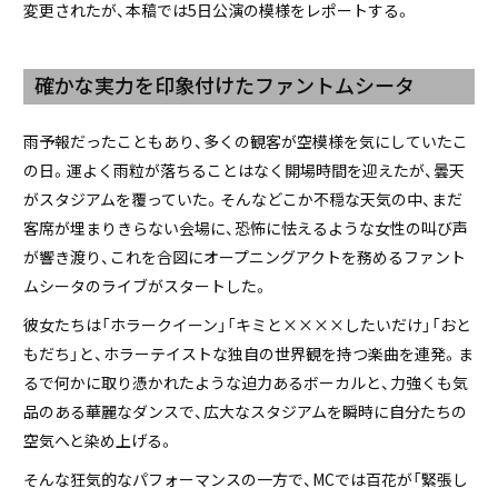
変更されたが、本稿では5日公演の模様をレポートする。
確かな実力を印象付けたファントムシータ
雨予報だったこともあり、多くの観客が空模様を気にしていたこ
の日。運よく雨粒が落ちることはなく開場時間を迎えたが、曇天
がスタジアムを覆っていた。そんなどこか不穏な天気の中、まだ
客席が埋まりきらない会場に、恐怖に怯えるような女性の叫び声
が響き渡り、これを合図にオープニングアクトを務めるファント
ムシータのライブがスタートした。
彼女たちは「ホラークイーン」「キミと××××したいだけ」「おと
もだち」と、ホラーテイストな独自の世界観を持つ楽曲を連発。ま
るで何かに取り憑かれたような迫力あるボーカルと、力強くも気
品のある華麗なダンスで、広大なスタジアムを瞬時に自分たちの
空気へと染め上げる。
そんな狂気的なパフォーマンスの一方で、MCでは百花が「緊張し