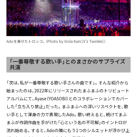
Adoを乗せたトロッコ。（Photo by Viola Kam［V’z Twinkle］）
「一番尊敬する歌い手」とのまさかのサプライズ
共演
「次は、私が一番尊敬する歌い手さんの曲です」。そんな紹介から
始まったのは、2022年にリリースされたまふまふのトリビュート
アルバムにて、Ayase（YOASOBI）とのコラボレーションでカバー
した「立ち入り禁止」だった。まふまふへの深いリスペクトを、歌
い手として渾身の力で表現したAdo。歌い終えると、続けてまふ
まふが作詞作曲を手がけた「心という名の不可解」のイントロが
流れ始める。すると、Adoの隣にもう1つのシルエットが浮かび上