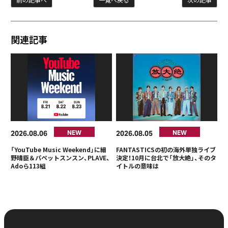
関連記事
2026
08
06
2026
08
05
NEW
NEW
「YouTube Music Weekend」に細
FANTASTICSの初の海外単独ライブ
野晴臣＆パペットスンスン、PLAVE、
決定！10月に台北で「放大絶」、そのタ
Adoら113組
イトルの意味は