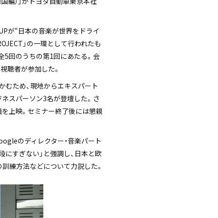
 Edition（韓国編）」がトヨタ自動車東京本社
ROUPが“日本の音楽が世界をドライ
OJECT」の一環として行われたも
全5回のうちの第1回にあたる。会
の視聴者が参加した。
かむため、現地からエキスパート
ジネスパーソン3名が登壇した。さ
義を上映。セミナー終了後には懇親
Googleのディレクター・音楽パート
段にすぎない」と強調し、日本と欧
の訓練方法などについて力説した。