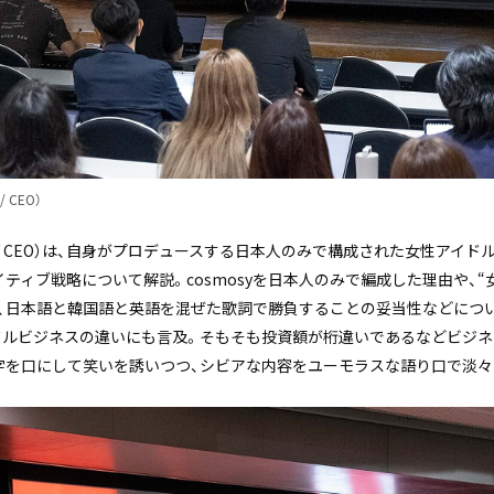
/ CEO）
者 / CEO）は、自身がプロデュースする日本人のみで構成された女性アイドル
ティブ戦略について解説。cosmosyを日本人のみで編成した理由や、
、日本語と韓国語と英語を混ぜた歌詞で勝負することの妥当性などにつ
イドルビジネスの違いにも言及。そもそも投資額が桁違いであるなどビジ
字を口にして笑いを誘いつつ、シビアな内容をユーモラスな語り口で淡々