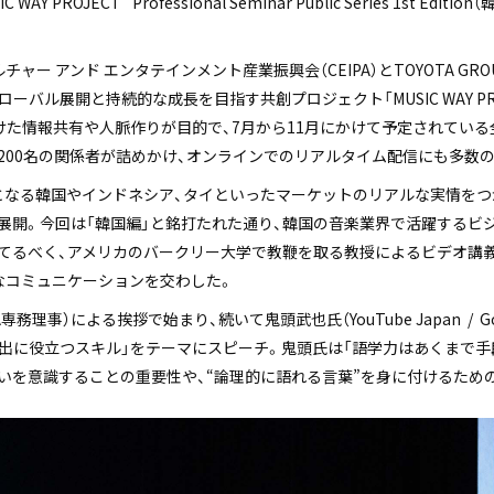
IC WAY PROJECT” Professional Seminar Public Series 1st
ャー アンド エンタテインメント産業振興会（CEIPA）とTOYOTA G
ーバル展開と持続的な成長を目指す共創プロジェクト「MUSIC WAY PR
けた情報共有や人脈作りが目的で、7月から11月にかけて予定されている
200名の関係者が詰めかけ、オンラインでのリアルタイム配信にも多数
となる韓国やインドネシア、タイといったマーケットのリアルな実情をつ
展開。今回は「韓国編」と銘打たれた通り、韓国の音楽業界で活躍するビ
てるべく、アメリカのバークリー大学で教鞭を取る教授によるビデオ講
なコミュニケーションを交わした。
専務理事）による挨拶で始まり、続いて鬼頭武也氏（YouTube Japan / 
進出に役立つスキル」をテーマにスピーチ。鬼頭氏は「語学力はあくまで手
いを意識することの重要性や、“論理的に語れる言葉”を身に付けるため