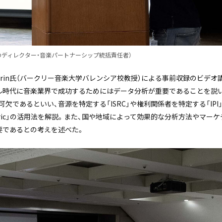
oogleのディレクター・音楽パートナーシップ統括責任者）
e Perrin氏（バークリー⾳楽⼤学バレンシア校教授）による事前収録のビ
ジタル時代に音楽業界で成功するためにはデータ分析が重要であることを
可欠であるといい、音源を特定する「ISRC」や権利関係者を特定する「IP
metric」の活用法を解説。また、国や地域によって効果的な分析方法やマ
要であるとの考えを述べた。