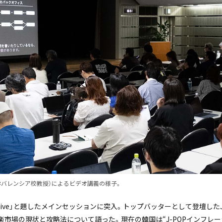
ー⾳楽⼤学バレンシア校教授）によるビデオ講義の様子。
pdive」と題したメインセッションに突入。トップバッターとして登壇したJayden
る音楽市場の現状と攻略法について語った。現在の韓国は“J-POPインフレ