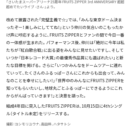
「さいたまスーパーアリーナ25周年 FRUITS ZIPPER 3rd ANNIVERSARY 超超
超めでたいライブ -さん-」より。
改めて披露された「完璧主義で☆」では、「みんな東京ドーム決ま
ったぞー！ 楽しみにしててね！」という仲川の気合いのこもったか
け声に呼応するように、FRUITS ZIPPERとファンの間で今日一番
の一体感が生まれた。パフォーマンス後、仲川は「絶対に今年は私
たちが『紅白歌合戦』に出る姿をみんなに見せたいですし、そして
いつか『日本レコード大賞』の最優秀作品賞にも選ばれたい」と新
たな目標を掲げる。さらに「いつかみんなをドームツアーに連れ
ていって、たくさんのふるっぱーさんにこれからも出会って、みん
なのことを幸せにしたい！」「世界中のみんなにFRUITS ZIPPERを
知ってもらいたいし、地球丸ごとふるっぱーにできるようにこれ
からがんばっていきます！」と決意を語った。
結成4年目に突入したFRUITS ZIPPERは、10月15日に4thシング
ル（タイトル未定）をリリースする。
撮影：ヨシモリユウナ、高田梓、ハタサトシ