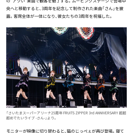
の“アツい”楽曲で観客を魅了する。ムービングステージで会場中
央へと移動すると、3周年を記念して制作された楽曲「さん」を披
露。客席全体が一体になり、彼女たちの3周年を祝福した。
「さいたまスーパーアリーナ25周年 FRUITS ZIPPER 3rd ANNIVERSARY 超超
超めでたいライブ -さん-」より。
モニターが映像に切り替わると、猫のじっぺぇが再び登場。寝て