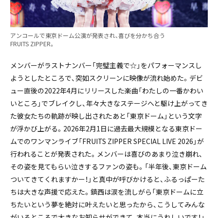
アンコールで東京ドーム公演が発表され、喜びを分かち合う
FRUITS ZIPPER。
メンバーがラストナンバー「完璧主義で☆」をパフォーマンスし
ようとしたところで、突如スクリーンに映像が流れ始めた。デビ
ュー直後の2022年4月にリリースした楽曲「わたしの一番かわい
いところ」でブレイクし、年々大きなステージへと駆け上がってき
た彼女たちの軌跡が映し出されたあと「東京ドーム」という文字
が浮かび上がる。2026年2月1日に過去最大規模となる東京ドー
ムでのワンマンライブ「FRUITS ZIPPER SPECIAL LIVE 2026」が
行われることが発表された。メンバーは喜びのあまり泣き崩れ、
その姿を見てもらい泣きするファンの姿も。「半年後、東京ドーム
ついてきてくれますかー！」と真中が呼びかけると、ふるっぱーた
ちは大きな声援で応えた。鎮西は涙を流しがら「東京ドームに立
ちたいという夢を絶対に叶えたいと思ったから、こうしてみんな
がいるところで大きなお知らせができて、本当にうれしいです！」