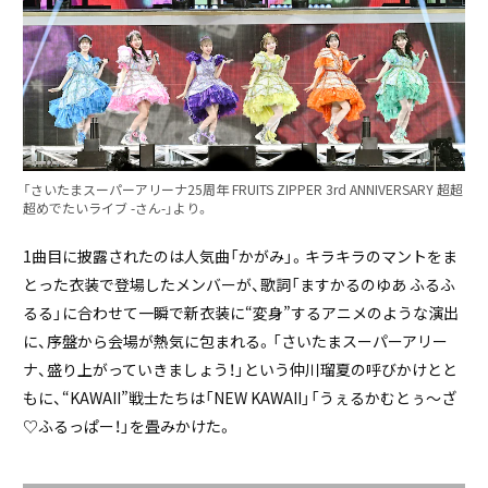
「さいたまスーパーアリーナ25周年 FRUITS ZIPPER 3rd ANNIVERSARY 超超
超めでたいライブ -さん-」より。
1曲目に披露されたのは人気曲「かがみ」。キラキラのマントをま
とった衣装で登場したメンバーが、歌詞「ますかるのゆあ ふるふ
るる」に合わせて一瞬で新衣装に“変身”するアニメのような演出
に、序盤から会場が熱気に包まれる。「さいたまスーパーアリー
ナ、盛り上がっていきましょう！」という仲川瑠夏の呼びかけとと
もに、“KAWAII”戦士たちは「NEW KAWAII」「うぇるかむとぅ～ざ
♡ふるっぱー！」を畳みかけた。