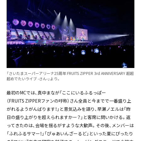
「さいたまスーパーアリーナ25周年 FRUITS ZIPPER 3rd ANNIVERSARY 超超
超めでたいライブ -さん-」より。
最初のMCでは、真中まなが「ここにいるふるっぱー
（FRUITS ZIPPERファンの呼称）さん全員と今までで一番盛り上
がれるようがんばります！」と意気込みを語り、早瀬ノエルは「昨
日の盛り上がりを超えられますかー？」と客席に問いかける。返
ってきたのは、会場を揺るがすような大歓声。その後、メンバーは
「ふれふるサマー！」「ぴゅあいんざーるど」といった夏にぴったり