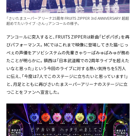
「さいたまスーパーアリーナ25周年 FRUITS ZIPPER 3rd ANNIVERSARY 超超
超めでたいライブ -さん-」アンコールの様子。
アンコールに突入すると、FRUITS ZIPPERは新曲「ピポパポ」を再
びパフォーマンス。MCではこれまで映像に登場してきた猫・じっ
ぺぇの声優をアソビシステムの先輩きゃりーぱみゅぱみゅが務め
たことが明らかに。鎮西は「日本武道館での2周年ライブを超えた
いなと思った」という今回のライブに対する熱い気持ちを5万人
に伝え、「今度は7人でこのステージに立ちたいと思っています！」
と、月足とともに再びさいたまスーパーアリーナのステージに立
つことをファンへ宣言した。