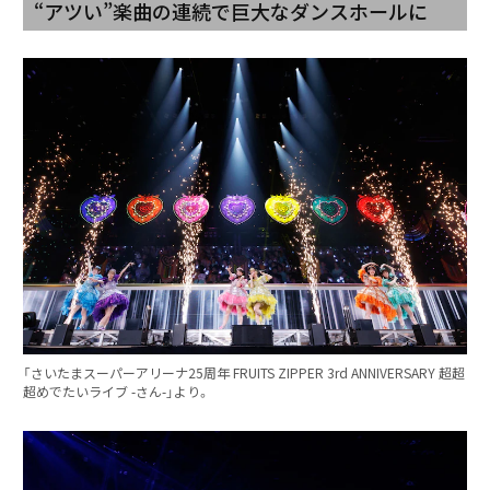
“アツい”楽曲の連続で巨大なダンスホールに
「さいたまスーパーアリーナ25周年 FRUITS ZIPPER 3rd ANNIVERSARY 超超
超めでたいライブ -さん-」より。