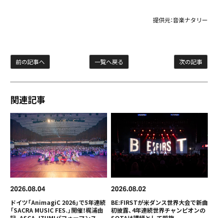
提供元：
音楽ナタリー
前の記事へ
一覧へ戻る
次の記事
関連記事
2026
08
04
2026
08
02
ドイツ「AnimagiC 2026」で5年連続
BE:FIRSTが米ダンス世界大会で新曲
「SACRA MUSIC FES.」開催！梶浦由
初披露、4年連続世界チャンピオンの
記、ASCA、IZUMIパフォーマンス
SOTAは講師として凱旋