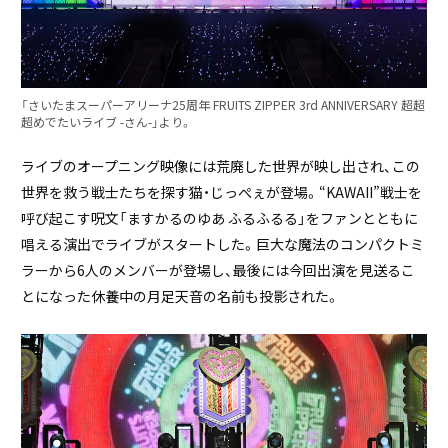
「さいたまスーパーアリーナ25周年 FRUITS ZIPPER 3rd ANNIVERSARY 超超
超めでたいライブ -さん-」より。
ライブのオープニング映像には荒廃した世界が映し出され、この
世界を救う戦士たちを探す猫・じっぺぇが登場。“KAWAII”戦士を
呼び起こす呪文「ますかるのゆあ ふるふるる」をファンとともに
唱える演出でライブがスタートした。巨大な魔法のコンパクトミ
ラーから6人のメンバーが登場し、最後には今回出演を見送るこ
とになった休養中の月足天音の名前も投影された。