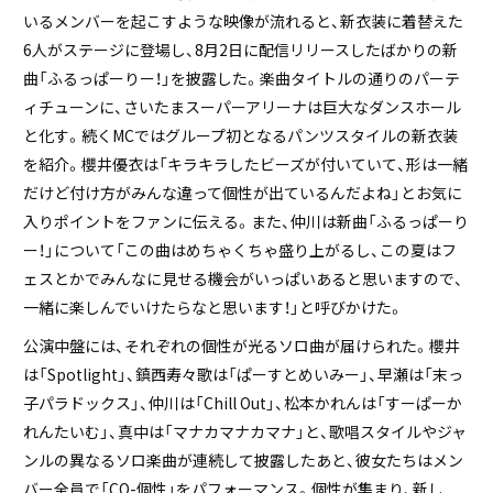
いるメンバーを起こすような映像が流れると、新衣装に着替えた
6人がステージに登場し、8月2日に配信リリースしたばかりの新
曲「ふるっぱーりー！」を披露した。楽曲タイトルの通りのパーテ
ィチューンに、さいたまスーパーアリーナは巨大なダンスホール
と化す。続くMCではグループ初となるパンツスタイルの新衣装
を紹介。櫻井優衣は「キラキラしたビーズが付いていて、形は一緒
だけど付け方がみんな違って個性が出ているんだよね」とお気に
入りポイントをファンに伝える。また、仲川は新曲「ふるっぱーり
ー！」について「この曲はめちゃくちゃ盛り上がるし、この夏はフ
ェスとかでみんなに見せる機会がいっぱいあると思いますので、
一緒に楽しんでいけたらなと思います！」と呼びかけた。
公演中盤には、それぞれの個性が光るソロ曲が届けられた。櫻井
は「Spotlight」、鎮西寿々歌は「ぱーすとめいみー」、早瀬は「末っ
子パラドックス」、仲川は「Chill Out」、松本かれんは「すーぱーか
れんたいむ」、真中は「マナカマナカマナ」と、歌唱スタイルやジャ
ンルの異なるソロ楽曲が連続して披露したあと、彼女たちはメン
バー全員で「CO-個性」をパフォーマンス。個性が集まり、新し