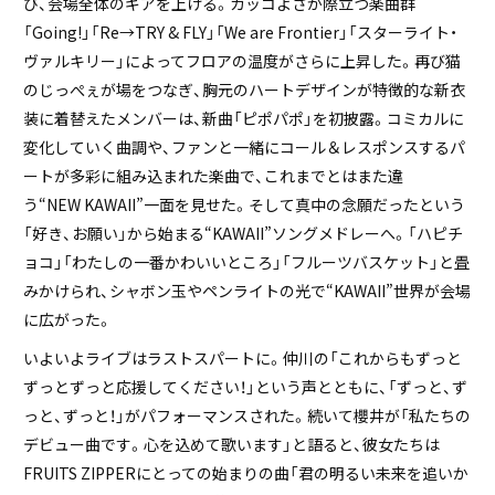
び、会場全体のギアを上げる。カッコよさが際立つ楽曲群
「Going!」「Re→TRY & FLY」「We are Frontier」「スターライト・
ヴァルキリー」によってフロアの温度がさらに上昇した。再び猫
のじっぺぇが場をつなぎ、胸元のハートデザインが特徴的な新衣
装に着替えたメンバーは、新曲「ピポパポ」を初披露。コミカルに
変化していく曲調や、ファンと一緒にコール＆レスポンスするパ
ートが多彩に組み込まれた楽曲で、これまでとはまた違
う“NEW KAWAII”一面を見せた。そして真中の念願だったという
「好き、お願い」から始まる“KAWAII”ソングメドレーへ。「ハピチ
ョコ」「わたしの一番かわいいところ」「フルーツバスケット」と畳
みかけられ、シャボン玉やペンライトの光で“KAWAII”世界が会場
に広がった。
いよいよライブはラストスパートに。仲川の「これからもずっと
ずっとずっと応援してください！」という声とともに、「ずっと、ず
っと、ずっと！」がパフォーマンスされた。続いて櫻井が「私たちの
デビュー曲です。心を込めて歌います」と語ると、彼女たちは
FRUITS ZIPPERにとっての始まりの曲「君の明るい未来を追いか