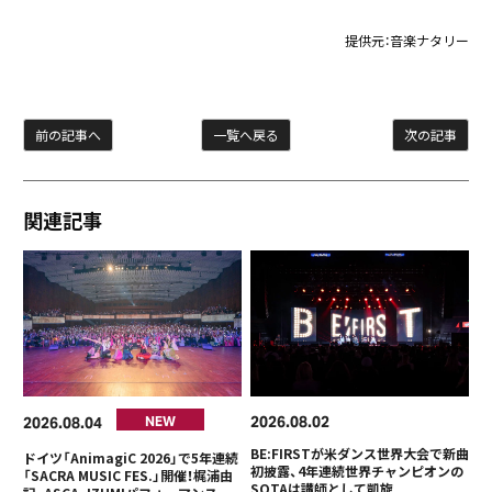
提供元：
音楽ナタリー
前の記事へ
一覧へ戻る
次の記事
関連記事
2026
08
02
2026
08
04
NEW
BE:FIRSTが米ダンス世界大会で新曲
ドイツ「AnimagiC 2026」で5年連続
初披露、4年連続世界チャンピオンの
「SACRA MUSIC FES.」開催！梶浦由
SOTAは講師として凱旋