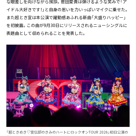
な眼差しを向けながら挨拶。菅田愛貴は弾けるような笑みで「ア
イドル大好きです！」と自身の思いを力いっぱいマイクに乗せた。
また超とき宣は本公演で躍動感あふれる新曲「大盛りハッピー」
を初披露。この曲が9月30日にリリースされるニューシングルに
表題曲として収められることを発表した。
「超ときめき♡宣伝部のきみのハートにロックオンTOUR 2026」初日公演の