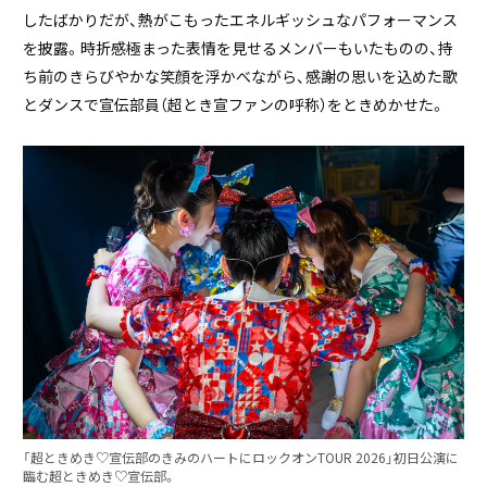
したばかりだが、熱がこもったエネルギッシュなパフォーマンス
を披露。時折感極まった表情を見せるメンバーもいたものの、持
ち前のきらびやかな笑顔を浮かべながら、感謝の思いを込めた歌
とダンスで宣伝部員（超とき宣ファンの呼称）をときめかせた。
「超ときめき♡宣伝部のきみのハートにロックオンTOUR 2026」初日公演に
臨む超ときめき♡宣伝部。