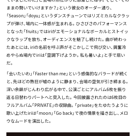
ままの勢いでいけますか？」という彼女のオーダー通り、
「Season」「doyu」というダンスチューンではリズミカルなクラッ
プが弾け、場内に一体感が生まれる。ひさびさのパフォーマンス
となった「fruits」ではiriがエモーショナルなボーカルとストイッ
クなラップを放ち、オーディエンスを魅了し続けた。曲が終わっ
たあとには、iriの名前を呼ぶ声がそこかしこで飛び交い、興奮冷
めやらぬ場内でiriは「空調下げようか。私も暑いよ」と手で扇い
だ。
「会いたいわ」「Faster than me」という感傷的なバラードが続く
と、先ほどの熱狂が嘘のように静まり、会場の空気が引き締まる。
深い余韻がじんわり広がる中で、公演ごとにアルバム6枚を振り
返る日替わりパートへと突入した。今回披露されたのは6枚目の
フルアルバム「PRIVATE」の収録曲。「private」をたゆたうように
歌い上げたiriは「moon」「Go back」で夜の情景を描き出し、メロ
ウなムードを演出した。