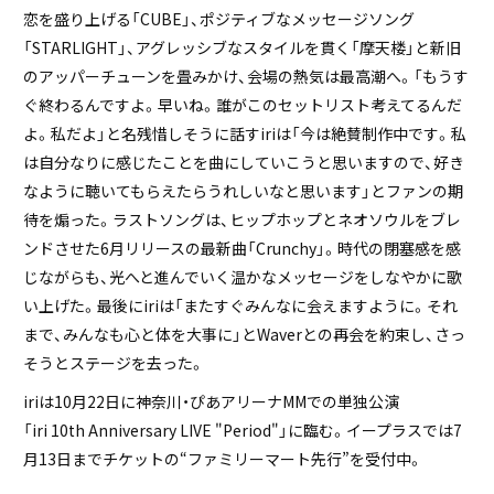
恋を盛り上げる「CUBE」、ポジティブなメッセージソング
「STARLIGHT」、アグレッシブなスタイルを貫く「摩天楼」と新旧
のアッパーチューンを畳みかけ、会場の熱気は最高潮へ。「もうす
ぐ終わるんですよ。早いね。誰がこのセットリスト考えてるんだ
よ。私だよ」と名残惜しそうに話すiriは「今は絶賛制作中です。私
は自分なりに感じたことを曲にしていこうと思いますので、好き
なように聴いてもらえたらうれしいなと思います」とファンの期
待を煽った。ラストソングは、ヒップホップとネオソウルをブレ
ンドさせた6月リリースの最新曲「Crunchy」。時代の閉塞感を感
じながらも、光へと進んでいく温かなメッセージをしなやかに歌
い上げた。最後にiriは「またすぐみんなに会えますように。それ
まで、みんなも心と体を大事に」とWaverとの再会を約束し、さっ
そうとステージを去った。
iriは10月22日に神奈川・ぴあアリーナMMでの単独公演
「iri 10th Anniversary LIVE "Period"」に臨む。イープラスでは7
月13日までチケットの“ファミリーマート先行”を受付中。