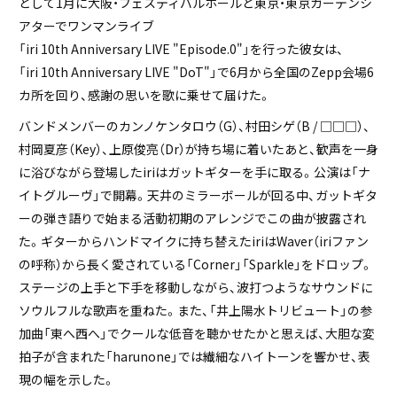
として1月に大阪・フェスティバルホールと東京・東京ガーデンシ
アターでワンマンライブ
「iri 10th Anniversary LIVE "Episode.0"」を行った彼女は、
「iri 10th Anniversary LIVE "DoT"」で6月から全国のZepp会場6
カ所を回り、感謝の思いを歌に乗せて届けた。
バンドメンバーのカンノケンタロウ（G）、村田シゲ（B / □□□）、
村岡夏彦（Key）、上原俊亮（Dr）が持ち場に着いたあと、歓声を一身
に浴びながら登場したiriはガットギターを手に取る。公演は「ナ
イトグルーヴ」で開幕。天井のミラーボールが回る中、ガットギタ
ーの弾き語りで始まる活動初期のアレンジでこの曲が披露され
た。ギターからハンドマイクに持ち替えたiriはWaver（iriファン
の呼称）から長く愛されている「Corner」「Sparkle」をドロップ。
ステージの上手と下手を移動しながら、波打つようなサウンドに
ソウルフルな歌声を重ねた。また、「井上陽水トリビュート」の参
加曲「東へ西へ」でクールな低音を聴かせたかと思えば、大胆な変
拍子が含まれた「harunone」では繊細なハイトーンを響かせ、表
現の幅を示した。