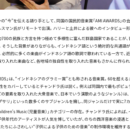
“今”を伝える語り手として、同国の国民的音楽賞「AMI AWARDS」の会
ルスマン氏がリモートで出演。ハリーと土井による彼へのインタビュー
約700の民族と方言を持つ極めて多様性に富んだ群島国家であることが
。そうした背景がありながらも、インドネシア語という絶対的な共通語
。必然的に多くの楽曲がインドネシア語の歌詞で歌われている一方で、
取り入れた楽曲など、各地域の独自性を取り入れた音楽もさかんに作られ
WARDS」は、“インドネシアのグラミー賞”とも称される音楽賞。60を超
性をカバーしているとチャンドラ氏は説く。例えば同国内で最もポピュ
どの要素を取り入れた大衆音楽で、日本でいう演歌のようなジャンル）は
ンプサリ」といった数多くのサブジャンルを擁し、同ジャンルだけで実に7
ldren's Music（児童音楽）」カテゴリーの存在。チャンドラ氏によれば
子供年代のアーティストが人気を博していたが、のちの西洋音楽の浸透
たちにふさわしい“子供による子供のための音楽”の制作環境を維持する目的で