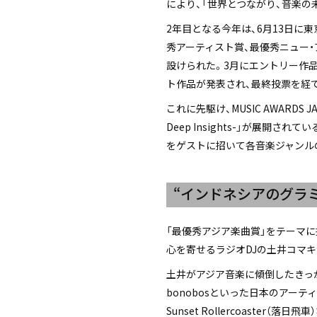
により、「世界とつながり、音楽の
2年目となる今年は、6月13日に東京
秀アーティスト賞、最優秀ニュー・アーテ
設けられた。3月にエントリー作品
ト作品が発表され、最終投票を経
これに先駆け、MUSIC AWARDS JAP
Deep Insights-」が展
をゲストに招いて各音楽ジャンル
“インドネシアのグラミー
「最優秀アジア楽曲賞」をテーマ
心を寄せるラジオDJの土井コマ
土井がアジア音楽に傾倒したきっか
bonobosといった日本のアー
Sunset Rollercoast