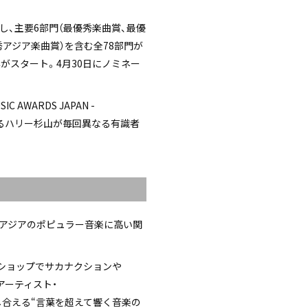
大し、主要6部門（最優秀楽曲賞、最優
最優秀アジア楽曲賞）を含む全78部門が
票がスタート。4月30日にノミネー
C AWARDS JAPAN -
務めるハリー杉山が毎回異なる有識者
。アジアのポピュラー音楽に高い関
Dショップでサカナクションや
アーティスト・
共感し合える“言葉を超えて響く音楽の