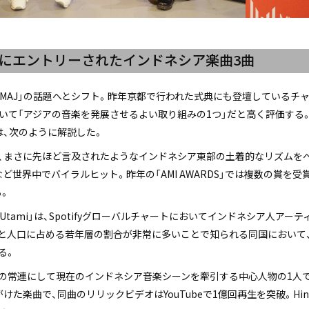
」にエントリーされたインドネシア楽曲3曲
「MAJ」の話題へとシフト。昨年京都で行われた式典にも登壇しているチ
ついて「アジアの音楽を発展させるよい取り組みの1つ」だと高く評価する
は、次のように解説した。
ola Bale」は、まさに先ほど言及されたようなインドネシア東部の土着的なリ
ど世界中でバイラルヒット。昨年の「AMI AWARDS」では複数の賞を
る。
. Charita Utami」は、Spotifyグローバルチャートにおいてインドネシア
歳と人口に占める若年層の割合が非常に多いことで知られる同国において
る。
 AWARDS」の常連にして現在のインドネシア音楽シーンを牽引する中心人物の1人
手がけた楽曲で、同曲のリリックビデオはYouTubeで1億回再生を突破。H