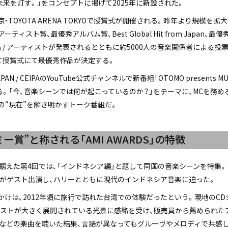
未来を灯す。」をコンセプトに掲げて2025年に新設された。
・TOYOTA ARENA TOKYOで授賞式が開催される。昨年より規模を拡
ィスト賞、最優秀アルバム賞、Best Global Hit from Japan、
 / アーティストが発表されるとともに約5000人の音楽関係者による投
て授賞式にて最優秀作品が決定する。
AN / CEIPAのYouTube公式チャンネルで新番組「OTOMO presents MUSI
開されている。「今、音楽シーンでは何が起こっているのか？」をテーマに、MCを
の“現在”を解き明かすトーク番組だ。
賞”と称される「AMI AWARDS」の特徴
に据えた第4回では、「インドネシア編」と題して同国の音楽シーンを特集
キがゲスト出演し、ハリーとともに現代のインドネシア音楽に迫った。
けは、2012年頃に旅行で訪れた台湾での体験だったという。現地のC
ティストが大きく展開されている光景に感銘を受け、販売員から薦められた
er（落日飛車）などの楽曲を聴いた結果、言語が異なってもグルーヴやメロディで