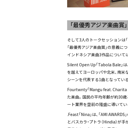
「最優秀アジア楽曲賞
そして3人のトークセッションは
「最優秀アジア楽曲賞」の意義に
インドネシア楽曲3作品について
Silent Open Up「Tab
を越えてヨーロッパや北米、南米な
シーンを代表する1曲となってい
Fourtwnty「Mangu feat
た楽曲。国民の平均年齢が約30
ート業界を空前の隆盛に導いてい
.Feast「Nina」は、「AMI
とバスカラ・プトラ（Hindia）が